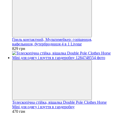
Гриль контактний, Мультимейкер: горішниця,
вафельниця, бутербродниця 4 в 1 Livstar
829 грн
Телескопічна стійка, вішалка Double Pole Clothes Horse
Mini для одягу і взуття в гардеробну
470 грн