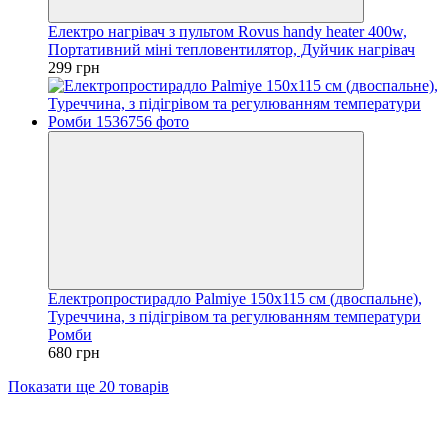
Електро нагрівач з пультом Rovus handy heater 400w,
Портативний міні тепловентилятор, Дуйчик нагрівач
299 грн
Електропростирадло Palmiye 150х115 см (двоспальне),
Туреччина, з підігрівом та регулюванням температури
Ромби
680 грн
Показати ще 20 товарів