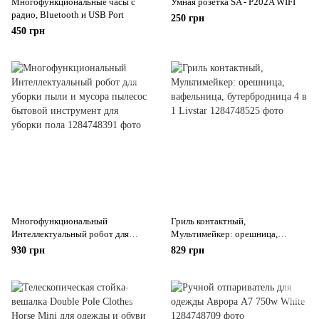
Многофункциональные часы с
Умная розетка SA - P202A WIFI
радио, Bluetooth и USB Port
250 грн
450 грн
Многофункциональный
Гриль контактный,
Интеллектуальный робот для
Мультимейкер: орешница,
уборки пыли и мусора пылесос
вафельница, бутербродница 4 в 1
930 грн
829 грн
бытовой инструмент для уборки
Livstar
пола