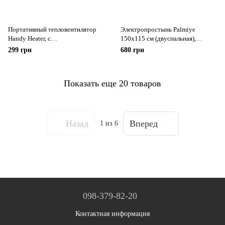
Портативный тепловентилятор
Электропростынь Palmiye
Handy Heater, с
150х115 см (двуспальная),
терморегулятором и таймером,
Турция, с подогревом и
299 грн
680 грн
дуйка, мини электрообогреватель
регулировкой температуры
керамический, комнатный в
Ромбы
розетку, 400 Вт + ПУЛЬТ
Показать еще 20 товаров
Назад
Вперед
1
из 6
098-379-82-20
Контактная информация