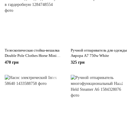
Телескопическая стойка-вешалка
Ручной отпариватель для одежды
Double Pole Clothes Horse Mini
Аврора A7 750w White
для одежды и обуви в
470 грн
325 грн
гардеробную