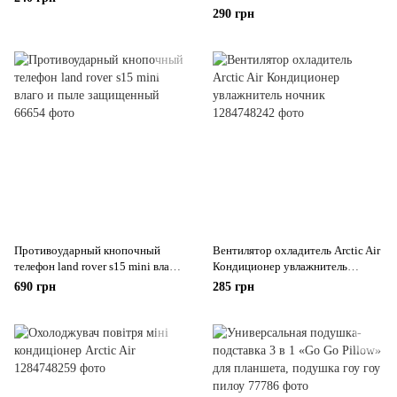
Dongle 1080 FullHD
290 грн
Противоударный кнопочный
Вентилятор охладитель Arctic Air
телефон land rover s15 mini влаго
Кондиционер увлажнитель
и пыле защищенный
ночник
690 грн
285 грн