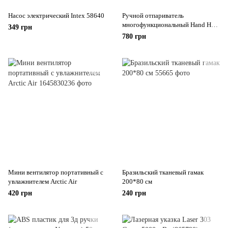
Насос электрический Intex 58640
Ручной отпариватель
многофункциональный Hand Held
349 грн
Steamer A6
780 грн
Мини вентилятор портативный с
Бразильский тканевый гамак
увлажнителем Arctic Air
200*80 см
420 грн
240 грн