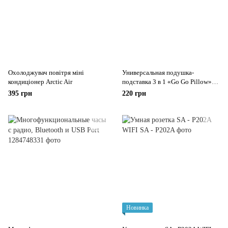
Охолоджувач повітря міні
Универсальная подушка-
кондиціонер Arctic Air
подставка 3 в 1 «Go Go Pillow»
для планшета, подушка гоу гоу
395 грн
220 грн
пилоу
Новинка