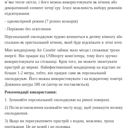
м’яке тепле світло, і його можна використовувати як нічник або
декоративний елемент інтер’єру. Існує можливість вибору режимів
підсвічування:
- одноколірний режим (7 різних кольорів)
- Поріжемо без освітлення.
Персональний охолоджувач чудово впишеться в дитячу кімнату або
спальню як оригінальний нічник, який буде відсвіжати в літні ночі.
Міні кондиціонер Air Cooeler займає мало місця і споживає трохи
енергії. Він працює від USBпорту комп'ютера, тому його зручно
використовувати на стільниці. Крім того, ви можете змонтувати
пристрій до мережі. Найефективніший кондиціонер на відстані не
більше 1-2 метра, тобто, він працює саме як персональний
охолоджувач. Його можна використовувати і на відкритому повітрі.
Довжина шнура 180 см (аптер не поставляється).
Рекомендації використання:
1. Зупиняйте персональний охолоджувач на рівної поверхні.
2) Після встановлення наливайте чисту воду, щоб уникнути впливу
охолодження.
3) Якщо ви пересуватимете пристрій з водою, можливо, трохи
протікання. Це не шлюб і не поломка.