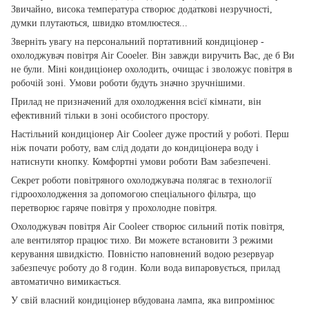
Звичайно, висока температура створює додаткові незручності,
думки плутаються, швидко втомлюєтеся...
Зверніть увагу на персональний портативний кондиціонер -
охолоджувач повітря Air Cooeler. Він завжди виручить Вас, де б Ви
не були. Міні кондиціонер охолодить, очищає і зволожує повітря в
робочій зоні. Умови роботи будуть значно зручнішими.
Прилад не призначений для охолодження всієї кімнати, він
ефективний тільки в зоні особистого простору.
Настільний кондиціонер Air Cooleer дуже простий у роботі. Перш
ніж почати роботу, вам слід додати до кондиціонера воду і
натиснути кнопку. Комфортні умови роботи Вам забезпечені.
Секрет роботи повітряного охолоджувача полягає в технології
гідроохолодження за допомогою спеціального фільтра, що
перетворює гаряче повітря у прохолодне повітря.
Охолоджувач повітря Air Cooleer створює сильний потік повітря,
але вентилятор працює тихо. Ви можете встановити 3 режими
керування швидкістю. Повністю наповнений водою резервуар
забезпечує роботу до 8 годин. Коли вода випаровується, прилад
автоматично вимикається.
У свій власний кондиціонер вбудована лампа, яка випромінює