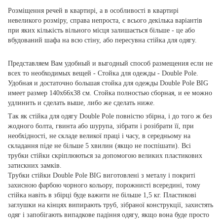
Розміщення речей в квартирі, а в особливості в квартирі
невеликого розміру, справа непроста, є всього декілька варіантів
при яких кількість вільного місця залишається більше - це або
вбудований шафа на всю стіну, або пересувна стійка для одягу.
Представляем Вам удобный и выгодный способ размещения если не
всех то необходимых вещей - Стойка для одежды - Double Pole.
Удобная и достаточно большая стойка для одежды Double Pole BIG
имеет размер 140х66х38 см. Стойка полностью сборная, и ее можно
удлинить и сделать выше, либо же сделать ниже.
Так як стійка для одягу Double Pole повністю збірна, і до того ж без
жодного болта, гвинта або шурупа, зібрати і розібрати її, при
необхідності, не складе великої праці і часу, в середньому на
складання піде не більше 5 хвилин (якщо не поспішати). Всі
трубки стійки скріплюються за допомогою великих пластикових
затискних замків.
Трубки стійки Double Pole BIG виготовлені з металу і покриті
захисною фарбою чорного кольору, порожнисті всередині, тому
стійка навіть в збірці буде важити не більше 1,5 кг. Пластикові
заглушки на кінцях випирають труб, зібраної конструкції, захистять
одяг і запобігають випадкове падіння одягу, якщо вона буде просто