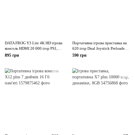
DATA FROG Y3 Lite 4K HD ігрова
Портативна ігрова приставка на
консоль HDMI 20 000 ігор PS1,
620 ігор Dual Joystick Preloaded
Dendy, Sega
620
895 грн
590 грн