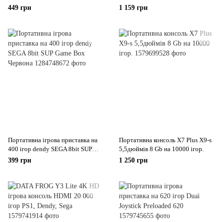
підключення до ТБ
підключення до ТБ
449 грн
1 159 грн
Портативна ігрова приставка на
Портативна консоль X7 Plus X9-s
400 ігор dendy SEGA 8bit SUP
5,5дюймів 8 Gb на 10000 ігор.
Game Box Червона
399 грн
1 250 грн