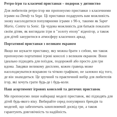
Ретро-ігри та класичні приставки – подорож у дитинство
Для любителів ретро-ігор ми пропонуємо приставки з класичними
іграми на
Dendy
та
Sega
. Ці приставки подарують вам можливість
знову насолодитися популярними іграми з 90-х, такими як
Super
Mario
,
Contra
та
Sonic
. Це чудова можливість для батьків показати
своїм дітям, як виглядали ігри в "золоту епоху" відеоігор, а також
для дітей зануритися в атмосферу класичних аркад.
Портативні приставки з великим екраном
Якщо ви шукаєте приставку, яку можна брати з собою, ми також
пропонуємо портативні ігрові консолі з великим екраном. Вони
ідеально підходять для поїздок, подорожей або просто для гри
вдома. Завдяки великому дисплею, кожен гравець може
насолоджуватися яскравою та чіткою графікою, не залежно від того,
де він знаходиться. Це зручний та практичний вибір для любителів
ігор, які хочуть грати будь-де і будь-коли.
Наш асортимент ігрових консолей та дитячих приставок
Ми пропонуємо лише найкращі моделі приставок, які підходять для
дітей будь-якого віку. Вибирайте серед популярних брендів та
моделей, що забезпечать захоплюючий досвід гри, а також
гарантують довговічність та надійність.