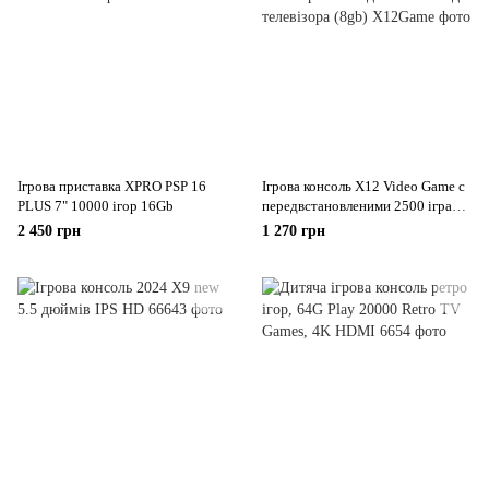
Ігрова приставка XPRO PSP 16
Ігрова консоль X12 Video Game c
PLUS 7" 10000 ігор 16Gb
передвстановленими 2500 іграми
і підключенням до телевізора
2 450 грн
1 270 грн
(8gb)