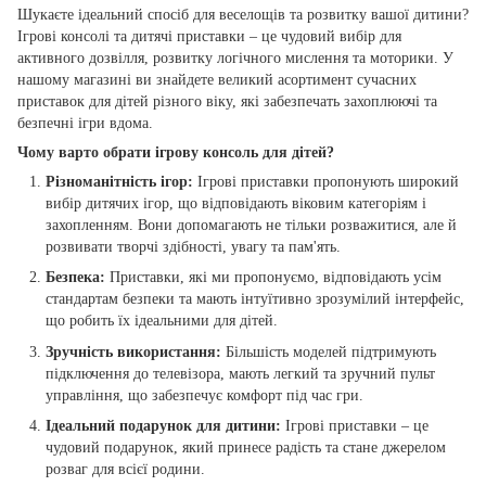
Шукаєте ідеальний спосіб для веселощів та розвитку вашої дитини?
Ігрові консолі та дитячі приставки – це чудовий вибір для
активного дозвілля, розвитку логічного мислення та моторики. У
нашому магазині ви знайдете великий асортимент сучасних
приставок для дітей різного віку, які забезпечать захоплюючі та
безпечні ігри вдома.
Чому варто обрати ігрову консоль для дітей?
Різноманітність ігор:
Ігрові приставки пропонують широкий
вибір дитячих ігор, що відповідають віковим категоріям і
захопленням. Вони допомагають не тільки розважитися, але й
розвивати творчі здібності, увагу та пам'ять.
Безпека:
Приставки, які ми пропонуємо, відповідають усім
стандартам безпеки та мають інтуїтивно зрозумілий інтерфейс,
що робить їх ідеальними для дітей.
Зручність використання:
Більшість моделей підтримують
підключення до телевізора, мають легкий та зручний пульт
управління, що забезпечує комфорт під час гри.
Ідеальний подарунок для дитини:
Ігрові приставки – це
чудовий подарунок, який принесе радість та стане джерелом
розваг для всієї родини.