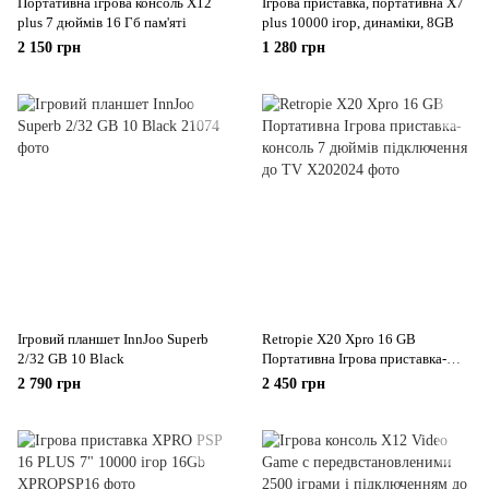
Портативна ігрова консоль X12
Ігрова приставка, портативна X7
plus 7 дюймів 16 Гб пам'яті
plus 10000 ігор, динаміки, 8GB
2 150 грн
1 280 грн
Ігровий планшет InnJoo Superb
Retropie X20 Xpro 16 GB
2/32 GB 10 Black
Портативна Ігрова приставка-
консоль 7 дюймів підключення до
2 790 грн
2 450 грн
TV