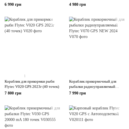
6 990 грн
4 980 грн
1
Кораблик для прикормки рыби
Кораблик прикормочный для
Flytec V020 GPS 2023г (40 точек)
рыбалки радиоуправляемый
Flytec V070 GPS NEW 2024
7 800 грн
7 990 грн