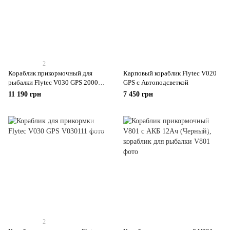
2
Кораблик прикормочный для
Карповый кораблик Flytec V020
рыбалки Flytec V030 GPS 20000
GPS с Автоподсветкой
mA 180 точек
11 190 грн
7 450 грн
2