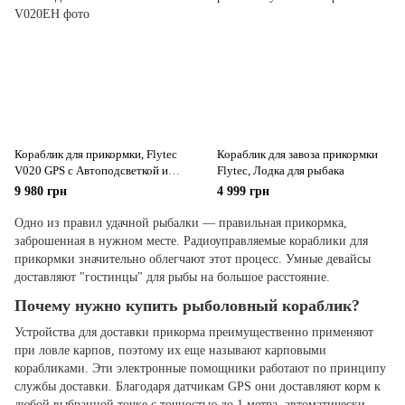
Кораблик для прикормки, Flytec
Кораблик для завоза прикормки
V020 GPS с Автоподсветкой и
Flyteс, Лодка для рыбака
Эхолотом
9 980 грн
4 999 грн
Одно из правил удачной рыбалки — правильная прикормка,
заброшенная в нужном месте. Радиоуправляемые кораблики для
прикормки значительно облегчают этот процесс. Умные девайсы
доставляют "гостинцы" для рыбы на большое расстояние.
Почему нужно купить рыболовный кораблик?
Устройства для доставки прикорма преимущественно применяют
при ловле карпов, поэтому их еще называют карповыми
корабликами. Эти электронные помощники работают по принципу
службы доставки. Благодаря датчикам GPS они доставляют корм к
любой выбранной точке с точностью до 1 метра, автоматически