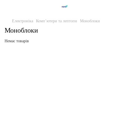
Електроніка
Компʼютери та лептопи
Моноблоки
Моноблоки
Немає товарів