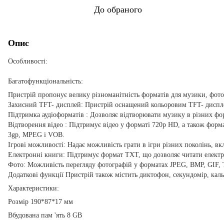
До обраного
Опис
Особливості:
Багатофункціональність:
Пристрій пропонує велику різноманітність форматів для музики, фотогр
Захисний TFT- дисплей: Пристрій оснащений кольоровим TFT- диспле
Підтримка аудіоформатів : Дозволяє відтворювати музику в різних 
Відтворення відео : Підтримує відео у форматі 720p HD, а також ф
3gp, MPEG і VOB.
Ігрові можливості: Надає можливість грати в ігри різних поколінь
Електронні книги: Підтримує формат TXT, що дозволяє читати електр
Фото: Можливість перегляду фотографій у форматах JPEG, BMP, GIF, 
Додаткові функції Пристрій також містить диктофон, секундомір, кал
Характеристики:
Розмір 190*87*17 мм
Вбудована пам 'ять 8 GB