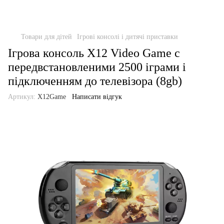
Товари для дітей
Ігрові консолі і дитячі приставки
Ігрова консоль X12 Video Game c
передвстановленими 2500 іграми і
підключенням до телевізора (8gb)
Артикул:
X12Game
Написати відгук