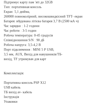
Підтримує карту пам 'яті до 32GB
Тип: портативная консоль
Екран: 5,1 дюйма,
260000 повноколірний, високошвидкісний TFT- екран
Батарея: вбудована літієва батарея 3,7 В (2500 мА·ч)
Час зарядки : 1-2 години
Час роботи : 3-5 годин
Робоча температура: 0-45 градусів
Співвідношення S/N : 90 дБ
Робоча напруга: 3,5-4,2 В
Порт підключення : MINI 5 P USB,
3,5 мм, AUX, Вихід для навушників/ТБ-
вихід, TF утримувач для карт
Комплектація:
Портативна консоль PSP X12
USB кабель
ТБ вихід av- кабель
Інструкція
Упаковки