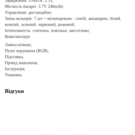
Заряджання: USB/DC 2.5T;
Місткість батареї: 3.7V 240mAh;
Управління: дистанційне;
Зміна кольорів: 7 шт + мультирежим - синій, аквамарин, білий,
жовтий, зелений, червоний, рожевий;
Інтенсивність: статична, повільна, миготлива;
Комплектація:
Лампа-нічник;
Пульт керування (RGB);
Підставка;
Провід живлення;
Інструкція;
Упаковка.
Відгуки