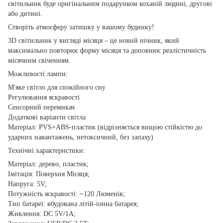
світильник буде оригінальним подарунком коханій людині, другові
або дитині.
Створіть атмосферу затишку у вашому будинку!
3D світильник у вигляді місяця – це новий нічник, який
максимально повторює форму місяця та доповнює реалістичність
місячним свіченням.
Можливості лампи:
М'яке світло для спокійного сну
Регулювання яскравості
Сенсорний перемикач
Додаткові варіанти світла
Матеріал: PVS+ABS-пластик (відрізняється вищою стійкістю до
ударних навантажень, нетоксичний, без запаху)
Технічні характеристики:
Матеріал: дерево, пластик;
Імітація: Поверхня Місяця;
Напруга: 5V;
Потужність яскравості: ~120 Люменів;
Тип батареї: вбудована літій-іонна батарея;
Живлення: DC 5V/1А;