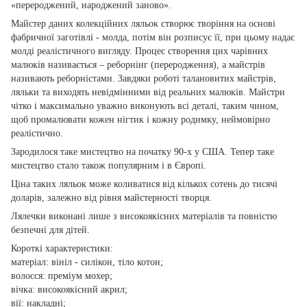
«перероджений, народжений заново».
Майстер даних колекційних ляльок створює творіння на основі
фабричної заготівлі - молда, потім він розписує її, при цьому надає
молді реалістичного вигляду. Процес створення цих чарівних
малюків називається – реборнінг (переродження), а майстрів
називають реборністами. Завдяки роботі талановитих майстрів,
ляльки та виходять невідмінними від реальних малюків. Майстри
чітко і максимально уважно виконують всі деталі, таким чином,
щоб промалювати кожен нігтик і кожну родимку, неймовірно
реалістично.
Зародилося таке мистецтво на початку 90-х у США. Тепер таке
мистецтво стало також популярним і в Європі.
Ціна таких ляльок може коливатися від кількох сотень до тисячі
доларів, залежно від рівня майстерності творця.
Лялечки виконані лише з високоякісних матеріалів та повністю
безпечні для дітей.
Короткі характеристики:
матеріал: вініл - силікон, тіло котон;
волосся: преміум мохер;
вічка: високоякісний акрил;
вії: накладні;