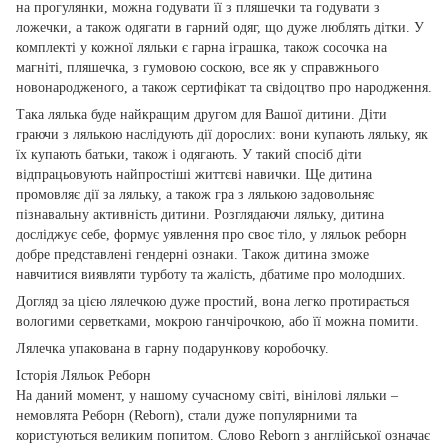
на прогулянки, можна годувати її з пляшечки та годувати з
ложечки, а також одягати в гарний одяг, що дуже люблять дітки. У
комплекті у кожної ляльки є гарна іграшка, також сосочка на
магніті, пляшечка, з гумовою соскою, все як у справжнього
новонародженого, а також сертифікат та свідоцтво про народження.
Така лялька буде найкращим другом для Вашої дитини. Діти
граючи з лялькою наслідують дії дорослих: вони купають ляльку, як
їх купають батьки, також і одягають. У такий спосіб діти
відпрацьовують найпростіші життєві навички. Ще дитина
промовляє дії за ляльку, а також гра з лялькою задовольняє
пізнавальну активність дитини. Розглядаючи ляльку, дитина
досліджує себе, формує уявлення про своє тіло, у ляльок реборн
добре представлені гендерні ознаки. Також дитина зможе
навчитися виявляти турботу та жалість, дбатиме про молодших.
Догляд за цією лялечкою дуже простий, вона легко протирається
вологими серветками, мокрою ганчірочкою, або її можна помити.
Лялечка упакована в гарну подарункову коробочку.
Історія Ляльок Реборн
На даний момент, у нашому сучасному світі, вінілові ляльки –
немовлята Реборн (Reborn), стали дуже популярними та
користуються великим попитом. Слово Reborn з англійської означає