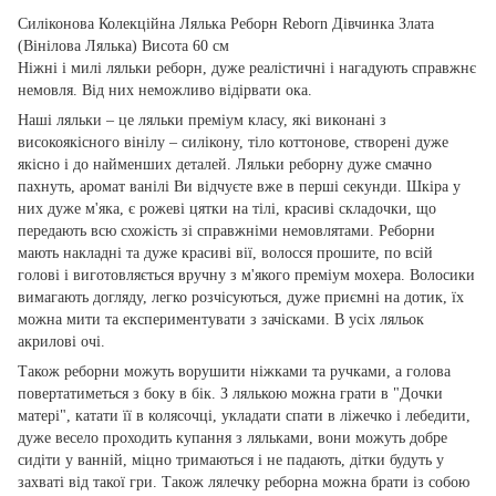
Силіконова Колекційна Лялька Реборн Reborn Дівчинка Злата
(Вінілова Лялька) Висота 60 см
Ніжні і милі ляльки реборн, дуже реалістичні і нагадують справжнє
немовля. Від них неможливо відірвати ока.
Наші ляльки – це ляльки преміум класу, які виконані з
високоякісного вінілу – силікону, тіло коттонове, створені дуже
якісно і до найменших деталей. Ляльки реборну дуже смачно
пахнуть, аромат ванілі Ви відчуєте вже в перші секунди. Шкіра у
них дуже м'яка, є рожеві цятки на тілі, красиві складочки, що
передають всю схожість зі справжніми немовлятами. Реборни
мають накладні та дуже красиві вії, волосся прошите, по всій
голові і виготовляється вручну з м'якого преміум мохера. Волосики
вимагають догляду, легко розчісуються, дуже приємні на дотик, їх
можна мити та експериментувати з зачісками. В усіх ляльок
акрилові очі.
Також реборни можуть ворушити ніжками та ручками, а голова
повертатиметься з боку в бік. З лялькою можна грати в "Дочки
матері", катати її в колясочці, укладати спати в ліжечко і лебедити,
дуже весело проходить купання з ляльками, вони можуть добре
сидіти у ванній, міцно тримаються і не падають, дітки будуть у
захваті від такої гри. Також лялечку реборна можна брати із собою