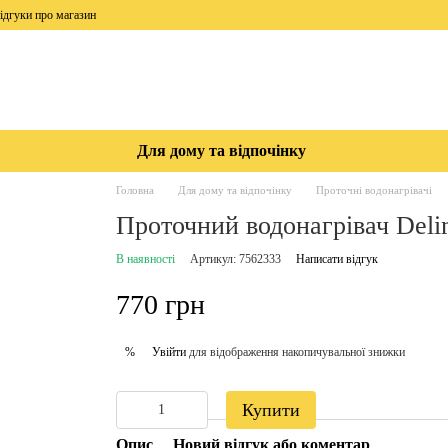
ідгуки про магазин
Для дому та відпочінку
Головна
Для дому та відпочінку
Проточні водонагрівачі
Проточний водонагрівач Del
В наявності
Артикул: 7562333
Написати відгук
770 грн
Увійти
для відображення накопичувальної знижки
%
Купити
Опис
Новий відгук або коментар