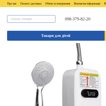
Перейти до основного контенту
Про нас
Оплата і доставка
Обмін та повернення
Контактна інформація
В
098-379-82-20
Товари для дітей