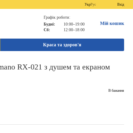
Укр
Рус
Вхід
Графік роботи:
Мій кошик
Будні:
10:00–19:00
Сб:
12:00–18:00
Краса та здоров'я
imano RX-021 з душем та екраном
В бажання